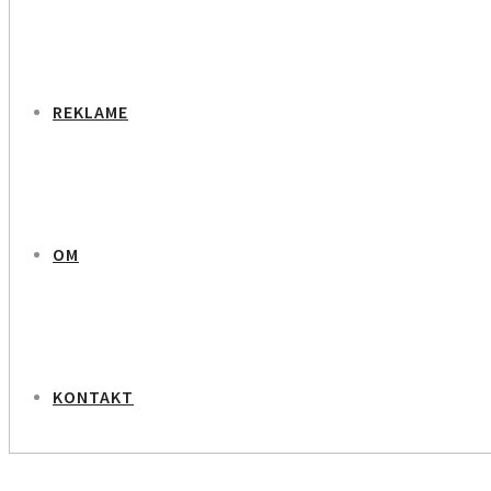
REKLAME
OM
KONTAKT
NEXT PROJECT
Rikke Ostergaard Skribent