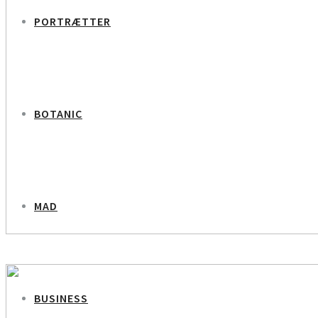
PORTRÆTTER
BOTANIC
MAD
PREVIOUS PROJECT
Feras Fayyad/Portrætter
BUSINESS